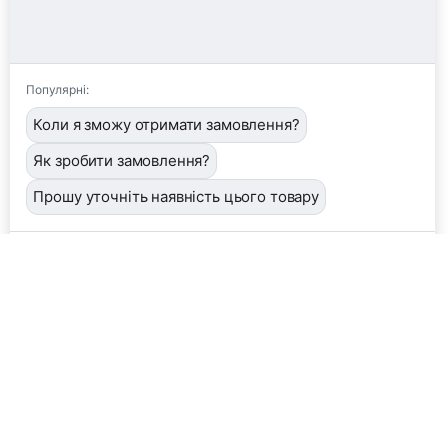
Популярні:
Коли я зможу отримати замовлення?
Як зробити замовлення?
Прошу уточніть наявність цього товару
📦
/order
👤
/operator
🖼️
/image
❓
/help
Завантажити фото або квитанцію