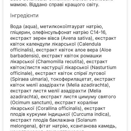
мамою. Віддано справі кращого світу.
Інгредієнти
Вода (aqua), метилкокоїлтаурат натрію,
гліцерин, олефінсульфонат натрію C14-16,
екстракт зерен вівса (Avena sativa), екстракт
квіток календули лікарської (Calendula
officinalis), екстракт квіток алое вера (Aloe
barbadensis), екстракт квіток ромашки
лікарської (Chamomilla recutita), екстракт
квіток/листя настурції лікарської (Nasturtium
officinale), екстракт квіток спіреї лугової
(Spiraea ulmaria), токоферилацетат, екстракт
квіток мелії азадірахти (Melia azadirachta),
екстракт листя мелії азадірахти (Melia
azadirachta), екстракт листя цимуму святого
(Ocimum sanctum), екстракт кораліни
лікарської (Corallina officinalis), екстракт
плодів куркуми індицької (Curcuma indica),
екстракт плодів баклажана (Solanum
melongena), фітат натрію, ксантанова камедь,