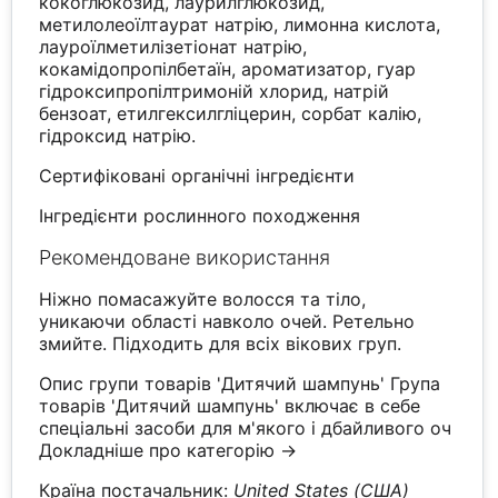
кокоглюкозид, лаурилглюкозид,
метилолеоїлтаурат натрію, лимонна кислота,
лауроїлметилізетіонат натрію,
кокамідопропілбетаїн, ароматизатор, гуар
гідроксипропілтримоній хлорид, натрій
бензоат, етилгексилгліцерин, сорбат калію,
гідроксид натрію.
Сертифіковані органічні інгредієнти
Інгредієнти рослинного походження
Рекомендоване використання
Ніжно помасажуйте волосся та тіло,
уникаючи області навколо очей. Ретельно
змийте. Підходить для всіх вікових груп.
Опис групи товарів 'Дитячий шампунь' Група
товарів 'Дитячий шампунь' включає в себе
спеціальні засоби для м'якого і дбайливого оч
Докладніше про категорію →
Країна постачальник:
United States (США)