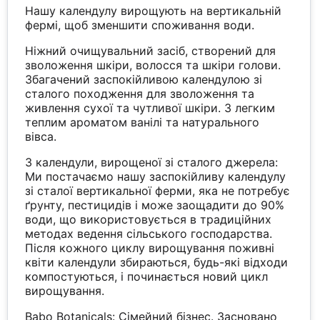
Нашу календулу вирощують на вертикальній
фермі, щоб зменшити споживання води.
Ніжний очищувальний засіб, створений для
зволоження шкіри, волосся та шкіри голови.
Збагачений заспокійливою календулою зі
сталого походження для зволоження та
живлення сухої та чутливої шкіри. З легким
теплим ароматом ванілі та натурального
вівса.
З календули, вирощеної зі сталого джерела:
Ми постачаємо нашу заспокійливу календулу
зі сталої вертикальної ферми, яка не потребує
ґрунту, пестицидів і може заощадити до 90%
води, що використовується в традиційних
методах ведення сільського господарства.
Після кожного циклу вирощування поживні
квіти календули збираються, будь-які відходи
компостуються, і починається новий цикл
вирощування.
Babo Botanicals: Сімейний бізнес. Засновано