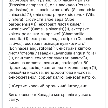
(Butyrospermum parkii), олія насіння ріпаку
(Brassica campestris), олія авокадо (Persea
gratissima), олія насіння жожоба (Simmondsia
chinensis)(1), олія виноградних кісточок (Vitis
vinifera), сік листя алое вера (Aloe
barbadensis)(1), екстракт листя камелії
китайської (Camellia sinensis)(1), екстракт
квіток ромашки лікарської (Chamomilla
recutita)(1), екстракт плодів огірка (Cucumis
sativus), екстракт ехінацеї вузьколистої
(Echinacea angustifolia)(1), екстракт квіток/
листя/стебла лаванди (Lavandula angustifolia)
(1), пантенол, токоферилацетат, алантоїн,
лимонна кислота, лецитин, полісорбат 60,
гідроксид калію, ксантанова камедь. спирт(1),
бензойна кислота, дегідрооцтова кислота,
феноксіетанол, сорбат калію, бензоат натрію.
(1)Сертифікований органічний інгредієнт
Виготовлено в Канаді з матеріалів з усього
світу.