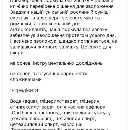
гіпоалергенна формула без запаху – це ваше
клінічно перевірене рішення для зволоження.
Завдяки нашій унікальній рослинній суміші
екстрактів алое вера, зеленого чаю та
ромашки, а також значній дозі
антиоксидантів, наша формула без запаху
забезпечує зволоження протягом усього дня.
Насичено зволожує, швидко поглинається, не
залишаючи жирного залишку. Це свято для
шкіри!
на основі інструментальних досліджень
на основі тестування сприйняття
споживачами
Інгредієнти
Вода (aqua), гліцерилстеарат, гліцерин,
етилгексилстеарат, олія насіння сафлору
(Carthamus tinctorius), олія насіння кунжуту
(sesamum indicum), цетиловий спирт,
цетеариловий спирт, масло ши