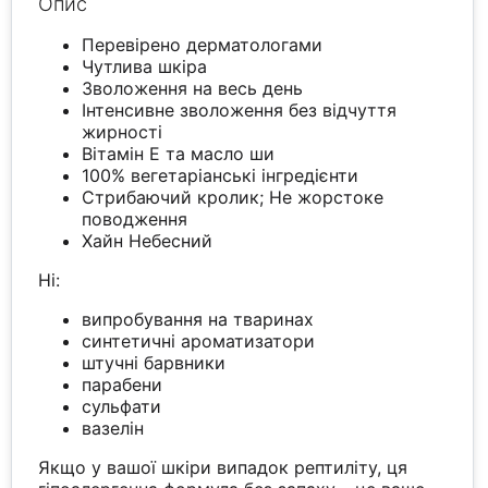
Опис
Перевірено дерматологами
Чутлива шкіра
Зволоження на весь день
Інтенсивне зволоження без відчуття
жирності
Вітамін Е та масло ши
100% вегетаріанські інгредієнти
Стрибаючий кролик; Не жорстоке
поводження
Хайн Небесний
Ні:
випробування на тваринах
синтетичні ароматизатори
штучні барвники
парабени
сульфати
вазелін
Якщо у вашої шкіри випадок рептиліту, ця