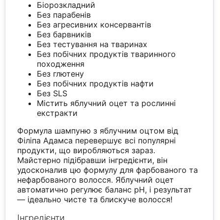
Біорозкладний
Без парабенів
Без агресивних консервантів
Без барвників
Без тестування на тваринах
Без побічних продуктів тваринного
походження
Без глютену
Без побічних продуктів нафти
Без SLS
Містить яблучний оцет та рослинні
екстракти
Формула шампуню з яблучним оцтом від
Філіпа Адамса перевершує всі популярні
продукти, що виробляються зараз.
Майстерно підібравши інгредієнти, він
удосконалив цю формулу для фарбованого та
нефарбованого волосся. Яблучний оцет
автоматично регулює баланс pH, і результат
— ідеально чисте та блискуче волосся!
Інгредієнти