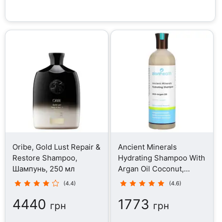
Oribe, Gold Lust Repair &
Ancient Minerals
Restore Shampoo,
Hydrating Shampoo With
Шампунь, 250 мл
Argan Oil Coconut,
Шампунь, 473 мл
(4.4)
(4.6)
4440
1773
грн
грн