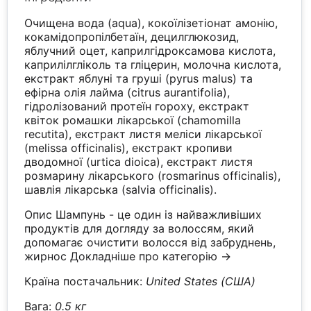
Очищена вода (aqua), кокоїлізетіонат амонію,
кокамідопропілбетаїн, децилглюкозид,
яблучний оцет, каприлгідроксамова кислота,
каприлілгліколь та гліцерин, молочна кислота,
екстракт яблуні та груші (pyrus malus) та
ефірна олія лайма (citrus aurantifolia),
гідролізований протеїн гороху, екстракт
квіток ромашки лікарської (chamomilla
recutita), екстракт листя меліси лікарської
(melissa officinalis), екстракт кропиви
дводомної (urtica dioica), екстракт листя
розмарину лікарського (rosmarinus officinalis),
шавлія лікарська (salvia officinalis).
Опис Шампунь - це один із найважливіших
продуктів для догляду за волоссям, який
допомагає очистити волосся від забруднень,
жирнос
Докладніше про категорію →
Країна постачальник:
United States (США)
Вага:
0.5 кг