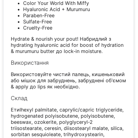
Color Your World With Miffy
Hyaluronic Acid + Murumuru
Paraben-Free
Sulfate-Free
Cruelty-Free
Hydrate & nourish your pout! Набридлий з
hydrating hyaluronic acid for boost of hydration
& murumuru butter до lock-in moisture.
Використання
Використовуйте чистий палець, кишеньковий
або мішок для забруднень, забруднені об'ємом
& apply до lips як необхідно.
Склад
Етиlhexyl palmitate, caprylic/capric triglyceride,
hydrogenated polyisobutene, polyisobutene,
beeswax, ozokerite, polyglyceryl-2
triisostearate, ceresin, diisostearyl malate, silica,
sorbitan sesquioleate, trihydroxystearin,