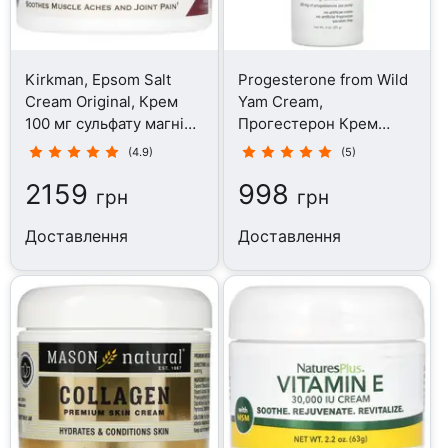
Kirkman, Epsom Salt
Progesterone from Wild
Cream Original, Крем
Yam Cream,
100 мг сульфату магнію,
Прогестерон Крем
113 г
Дикий ямс, 85 г
(4.9)
(5)
2159
998
грн
грн
Доставлення
Доставлення