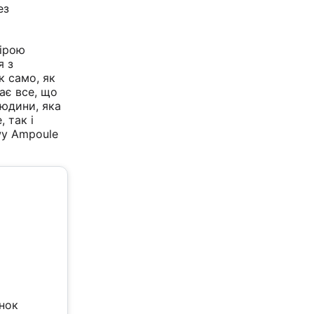
ез
кірою
я з
к само, як
ає все, що
юдини, яка
 так і
wy Ampoule
інок