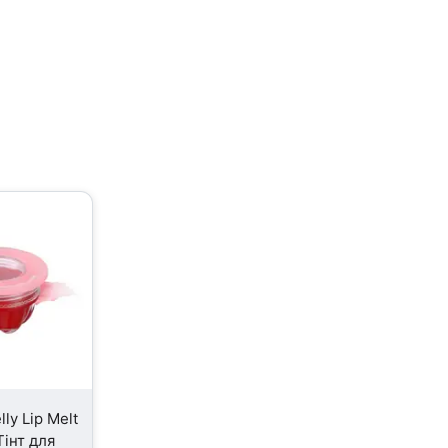
lly Lip Melt
Тінт для