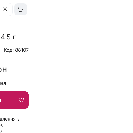
4.5 г
Код: 88107
рн
ння
и
влення з
в,
о