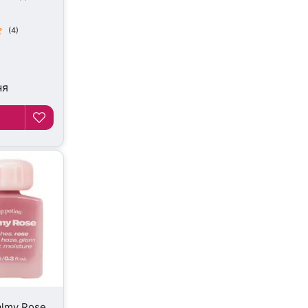
(4)
ня
almy Rose