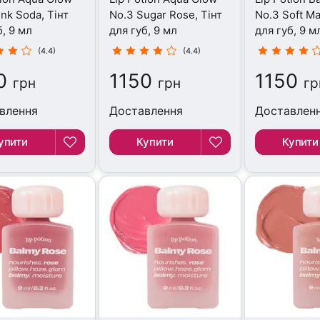
ink Soda, Тінт
No.3 Sugar Rose, Тінт
No.3 Soft Ma
б, 9 мл
для губ, 9 мл
для губ, 9 м
(4.4)
(4.4)
0
1150
1150
грн
грн
гр
влення
Доставлення
Доставлен
упити
Купити
Купити