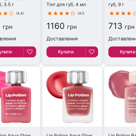
, 3.5 г
Тінт для губ, 4 мл
губ, 9 г
(4.4)
(4.1)
5
1160
713
грн
грн
грн
влення
Доставлення
Доставлен
упити
Купити
Купити
tion Aqua Glow
Lip Potion Aqua Glow
Lip Potion B