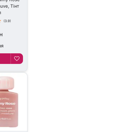
uve, Тінт
л
(3.9)
н
ня