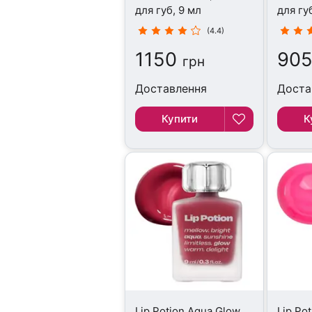
для губ, 9 мл
для губ
(4.4)
1150
90
грн
Доставлення
Доста
Купити
К
Lip Potion Aqua Glow
Lip Po