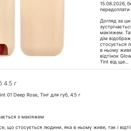
15.08.2026, б
передоплати
Догляд за ш
зустрічаєтьс
макіяжем. Та
дім відображ
стосується л
в ньому живе,
відтінок Glo
Tint від
ще...
 4.5 г
nt 01 Deep Rose, Тінт для губ, 4.5 г
чається з макіяжем
се, що стосується людини, яка в ньому живе, так і відт