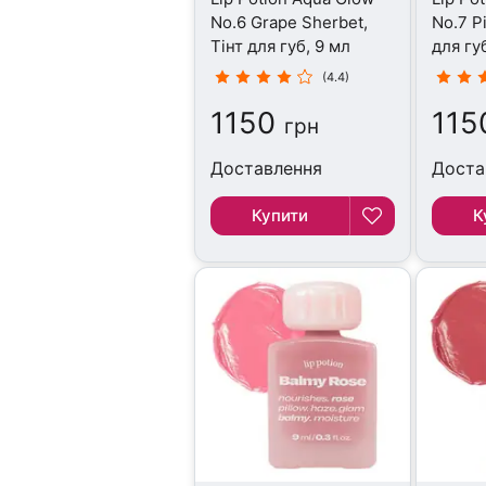
No.6 Grape Sherbet,
No.7 P
Тінт для губ, 9 мл
для гу
(4.4)
1150
115
грн
Доставлення
Доста
Купити
К