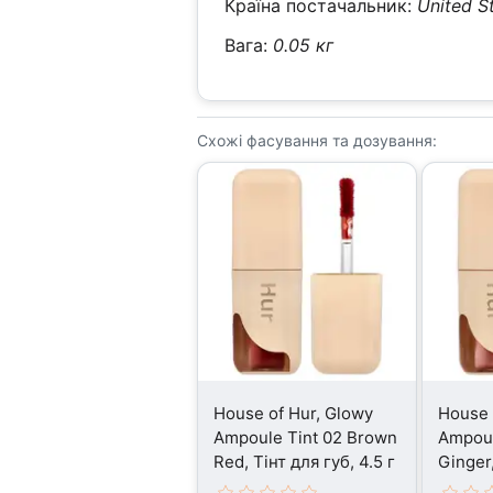
Країна постачальник:
United S
Вага:
0.05 кг
Схожі фасування та дозування:
House of Hur, Glowy
House 
Ampoule Tint 02 Brown
Ampoul
Red, Тінт для губ, 4.5 г
Ginger,
4.5 г