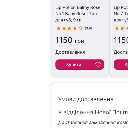
Lip Potion Balmy Rose
Lip Po
No.1 Baby Rose, Тінт
No.7 T
для губ, 9 мл
для гу
(3.9)
1150
115
грн
Доставлення
Доста
Купити
К
Умови доставлення
У відділення Нової Пошти
Доставлення замовлення компа