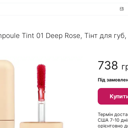
poule Tint 01 Deep Rose, Тінт для губ, 
738
г
Під замовле
Купит
Термін доста
США 7-10 дні
орієнтовно д