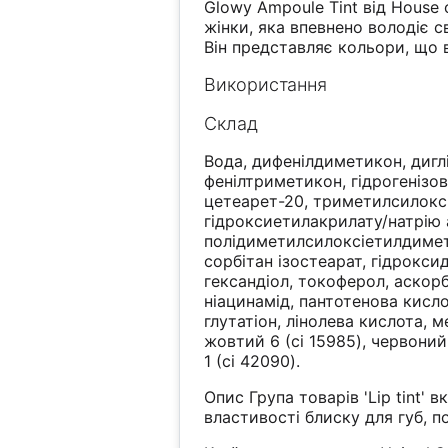
Glowy Ampoule Tint від House
жінки, яка впевнено володіє 
Він представляє кольори, що 
Використання
Склад
Вода, дифенілдиметикон, диглі
фенілтриметикон, гідрогенізов
цетеарет-20, триметилсилокси
гідроксиетилакрилату/натрію 
полідиметилсилоксіетилдимети
сорбітан ізостеарат, гідроксид
гександіол, токоферол, аскорб
ніацинамід, пантотенова кисло
глутатіон, лінолева кислота, м
жовтий 6 (ci 15985), червоний 
1 (ci 42090).
Опис Група товарів 'Lip tint' 
властивості блиску для губ, п