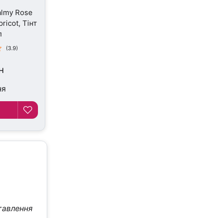
almy Rose
ricot, Тінт
л
(3.9)
н
ня
тавлення