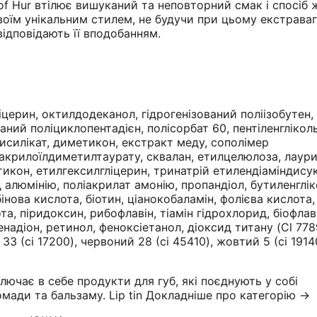
 of Hur втілює вишуканий та неповторний смак і спосіб 
своїм унікальним стилем, не будучи при цьому екстрава
відповідають її вподобанням.
церин, октилдодеканол, гідрогенізований поліізобутен,
аний поліциклопентадієн, полісорбат 60, пентіленгліколь
силікат, диметикон, екстракт меду, сополімер
акрилоїлдиметилтаурату, сквалан, етилцелюлоза, лаури
кон, етилгексилгліцерин, тринатрій етилендіаміндису
 алюмінію, поліакрилат амонію, пропандіол, бутиленгліко
інова кислота, біотин, ціанокобаламін, фолієва кислота,
та, піридоксин, рибофлавін, тіамін гідрохлорид, біофлав
енадіон, ретинол, феноксіетанол, діоксид титану (Cl 778
33 (ci 17200), червоний 28 (ci 45410), жовтий 5 (ci 1914
включає в себе продукти для губ, які поєднують у собі
омади та бальзаму. Lip tin
Докладніше про категорію →