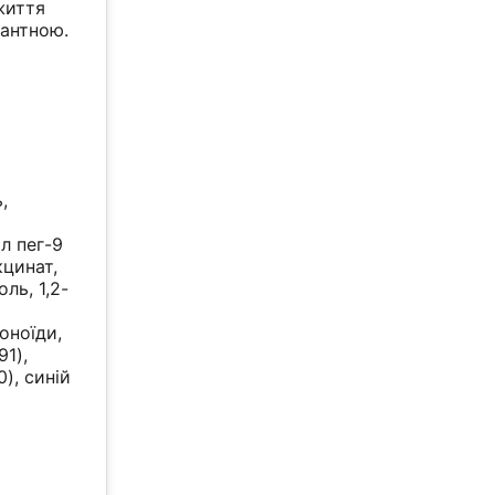
життя
гантною.
,
л пег-9
кцинат,
ль, 1,2-
оноїди,
91),
0), синій