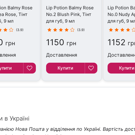
tion Balmy Rose
Lip Potion Balmy Rose
Lip Potion B
ea Rose, Тінт
No.2 Blush Pink, Тінт
No.0 Nudy Ap
б, 9 мл
для губ, 9 мл
для губ, 9 м
(3.9)
(3.9)
0
1150
1152
грн
грн
гр
влення
Доставлення
Доставлен
упити
Купити
Купити
 в Україні
нією Нова Пошта у відділення по Україні. Вартість дос