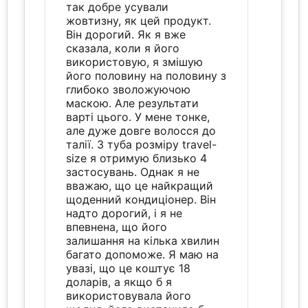
так добре усували
жовтизну, як цей продукт.
Він дорогий. Як я вже
сказала, коли я його
використовую, я змішую
його половину на половину з
глибоко зволожуючою
маскою. Але результати
варті цього. У мене тонке,
але дуже довге волосся до
талії. З туба розміру travel-
size я отримую близько 4
застосувань. Однак я не
вважаю, що це найкращий
щоденний кондиціонер. Він
надто дорогий, і я не
впевнена, що його
залишання на кілька хвилин
багато допоможе. Я маю на
увазі, що це коштує 18
доларів, а якщо б я
використовувала його