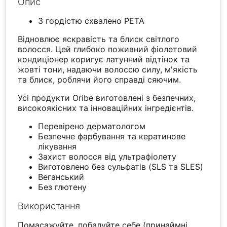
Опис
З гордістю схвалено PETA
Відновлює яскравість та блиск світлого
волосся. Цей глибоко поживний фіолетовий
кондиціонер коригує латунний відтінок та
жовті тони, надаючи волоссю силу, м'якість
та блиск, роблячи його справді сяючим.
Усі продукти Oribe виготовлені з безпечних,
високоякісних та інноваційних інгредієнтів.
Перевірено дерматологом
Безпечне фарбування та кератинове
лікування
Захист волосся від ультрафіолету
Виготовлено без сульфатів (SLS та SLES)
Веганський
Без глютену
Використання
Помасажуйте, побалуйте себе (принаймні