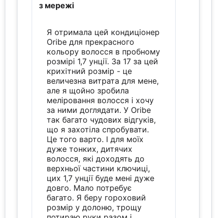
з мережі
Я отримала цей кондиціонер
Oribe для прекрасного
кольору волосся в пробному
розмірі 1,7 унції. За 17 за цей
крихітний розмір - це
величезна витрата для мене,
але я щойно зробила
меліровання волосся і хочу
за ними доглядати. У Oribe
так багато чудових відгуків,
що я захотіла спробувати.
Це того варто. І для моїх
дуже тонких, дитячих
волосся, які доходять до
верхньої частини ключиці,
цих 1,7 унції буде мені дуже
довго. Мало потребує
багато. Я беру гороховий
розмір у долоню, трощу
потираю руки разом і