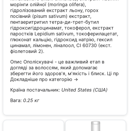
морінги олійної (moringa olifera),
гідролізований екстракт льону, горох
посівний (pisum sativum) екстракт,
пентаеритритил тетра-ди-трет-бутил
гідроксигідроцинамат, токоферол, екстракт
паростків Lepidium sativum, токоферилацетат,
глюконат кальцію, гідроксид натрію, гексил
цинамал, лімонен, ліналоол, CI 60730 (екст.
фіолетовий 2).
Опис Ополіскувачі - це важливий етап в
догляді за волоссям, який допомагає
зберегти його здоров'я, м'якість і блиск. Ці пр
Докладніше про категорію →
Країна постачальник:
United States (США)
Вага:
0.25 кг