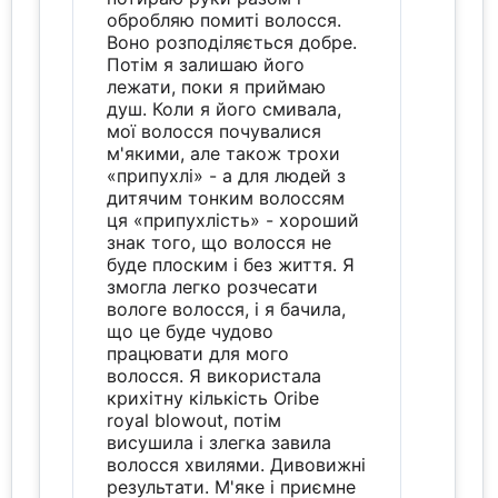
обробляю помиті волосся.
Воно розподіляється добре.
Потім я залишаю його
лежати, поки я приймаю
душ. Коли я його смивала,
мої волосся почувалися
м'якими, але також трохи
«припухлі» - а для людей з
дитячим тонким волоссям
ця «припухлість» - хороший
знак того, що волосся не
буде плоским і без життя. Я
змогла легко розчесати
вологе волосся, і я бачила,
що це буде чудово
працювати для мого
волосся. Я використала
крихітну кількість Oribe
royal blowout, потім
висушила і злегка завила
волосся хвилями. Дивовижні
результати. М'яке і приємне