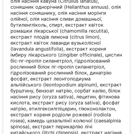
олія насіння кавуна (Citrullus lanatus),
соняшник однорічний (Helianthus annuus). олія
насіння соняшнику, олія насіння морінги
олійної, олія насіння сливи домашньої,
бутиленгліколь, спирт, екстракт квіток
ромашки лікарської (chamomilla recutita),
екстракт плодів лимона (citrus limon),
екстракт квіток лаванди вузьколісної
(lavandula angustifolia), екстракт кореня
імбиру лікарського (zingiber officinale), цистин
біс-пг-пропіл силанетріол, гідролізований
рослинний білок пг-пропіл силанетріол,
гідролізований рослинний білок, динатрію
фосфат, екстракт леонтоподиума
альпійського (leontopodium alpinum), екстракт
бурштину, бензоат натрію, сорбат калію, білок
насіння рису (oryza sativa), лецитин, фітинова
кислота, екстракт рису (oryza sativa), фосфат
натрію, етилгексилгліцерин, глюконолактон,
екстракт кореня родіоли рожевої (rodiola
rosea), камедь цезальпінії колючої (caesalpinia
spinosa), екстракт перикарпію лічі
китайського (litchi chinensis), екстракт насіння