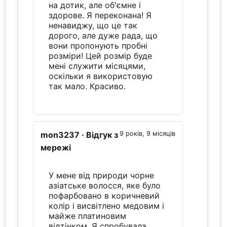
на дотик, але об'ємне і
здорове. Я переконана! Я
ненавиджу, що це так
дорого, але дуже рада, що
вони пропонують пробні
розміри! Цей розмір буде
мені служити місяцями,
оскільки я використовую
так мало. Красиво.
mon3237
· Відгук з
9 років, 9 місяців
мережі
У мене від природи чорне
азіатське волосся, яке було
пофарбовано в коричневий
колір і висвітлено медовим і
майже платиновим
відтінком. Я спробувала