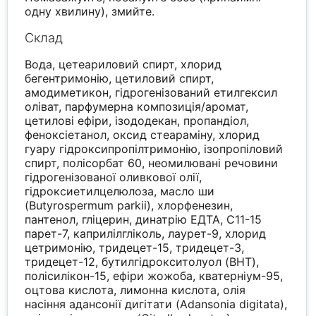
одну хвилину), змийте.
Склад
Вода, цетеариловий спирт, хлорид
бегентримонію, цетиловий спирт,
амодиметикон, гідрогенізований етилгексил
оліват, парфумерна композиція/аромат,
цетилові ефіри, ізододекан, пропандіол,
феноксіетанол, оксид стеараміну, хлорид
гуару гідроксипропілтримонію, ізопропіловий
спирт, полісорбат 60, неомилювані речовини
гідрогенізованої оливкової олії,
гідроксиетилцелюлоза, масло ши
(Butyrospermum parkii), хлорфенезин,
пантенол, гліцерин, динатрію ЕДТА, C11-15
парет-7, каприлілгліколь, лаурет-9, хлорид
цетримонію, тридецет-15, тридецет-3,
тридецет-12, бутилгідрокситолуол (BHT),
полісилікон-15, ефіри жожоба, кватерніум-95,
оцтова кислота, лимонна кислота, олія
насіння адансонії дигітати (Adansonia digitata),