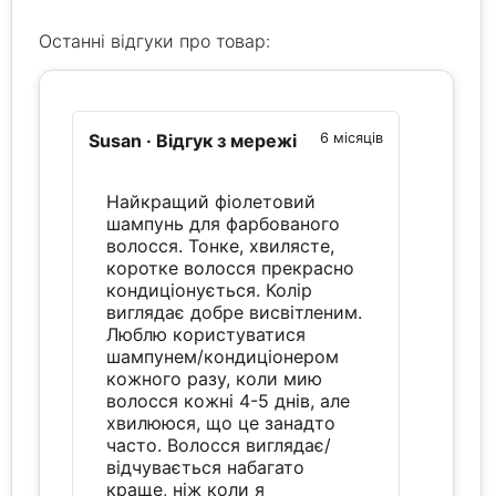
Останні відгуки про товар:
Susan
· Відгук з мережі
6 місяців
Найкращий фіолетовий
шампунь для фарбованого
волосся. Тонке, хвилясте,
коротке волосся прекрасно
кондиціонується. Колір
виглядає добре висвітленим.
Люблю користуватися
шампунем/кондиціонером
кожного разу, коли мию
волосся кожні 4-5 днів, але
хвилююся, що це занадто
часто. Волосся виглядає/
відчувається набагато
краще, ніж коли я