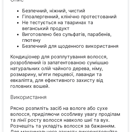
Безпечний, ніжний, чистий
Гіпоалергенний, клінічно протестований
Не тестується на тваринах та
веганський продукт
Виготовлено без сульфатів, парабенів,
глютену
Безпечний для щоденного використання
Кондиціонер для розплутування волосся,
розроблений із запатентованою сумішшю
натуральних олій чайного дерева, німу,
розмарину, м'яти перцевої, лаванди та
евкаліпта, для ефективного захисту від
головних вошей.
Використання
Рясно розпиліть засіб на вологе або сухе
волосся, приділяючи особливу увагу проділам
та лінії росту волосся навколо шиї та вух.
Розчешіть та укладіть волосся за бажанням.
Для максимального захисту використовуйте