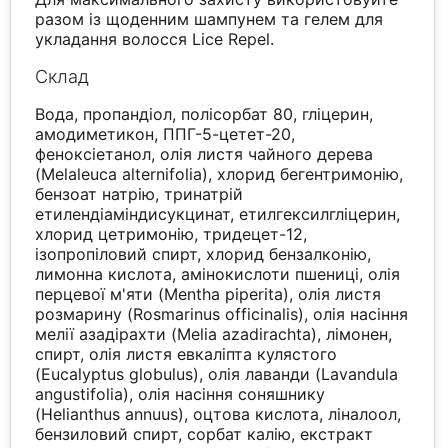
разом із щоденним шампунем та гелем для
укладання волосся Lice Repel.
Склад
Вода, пропандіол, полісорбат 80, гліцерин,
амодиметикон, ППГ-5-цетет-20,
феноксіетанол, олія листя чайного дерева
(Melaleuca alternifolia), хлорид бегентримонію,
бензоат натрію, тринатрій
етилендіаміндисукцинат, етилгексилгліцерин,
хлорид цетримонію, тридецет-12,
ізопропіловий спирт, хлорид бензалконію,
лимонна кислота, амінокислоти пшениці, олія
перцевої м'яти (Mentha piperita), олія листя
розмарину (Rosmarinus officinalis), олія насіння
мелії азадірахти (Melia azadirachta), лімонен,
спирт, олія листя евкаліпта кулястого
(Eucalyptus globulus), олія лаванди (Lavandula
angustifolia), олія насіння соняшнику
(Helianthus annuus), оцтова кислота, ліналоол,
бензиловий спирт, сорбат калію, екстракт