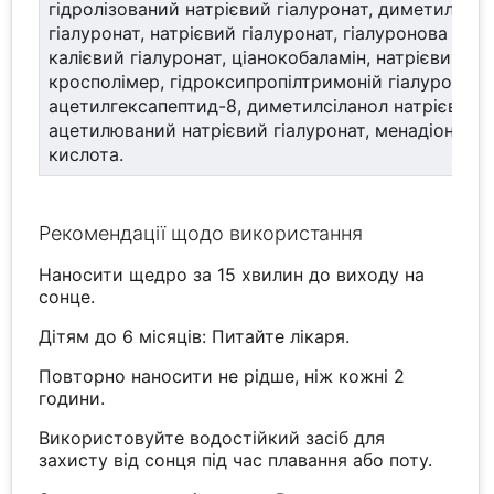
гідролізований натрієвий гіалуронат, диметилсіла
гіалуронат, натрієвий гіалуронат, гіалуронова кисл
калієвий гіалуронат, ціанокобаламін, натрієвий гі
кросполімер, гідроксипропілтримоній гіалуронат,
ацетилгексапептид-8, диметилсіланол натрієвий г
ацетилюваний натрієвий гіалуронат, менадіон, лі
кислота.
Рекомендації щодо використання
Наносити щедро за 15 хвилин до виходу на
сонце.
Дітям до 6 місяців: Питайте лікаря.
Повторно наносити не рідше, ніж кожні 2
години.
Використовуйте водостійкий засіб для
захисту від сонця під час плавання або поту.