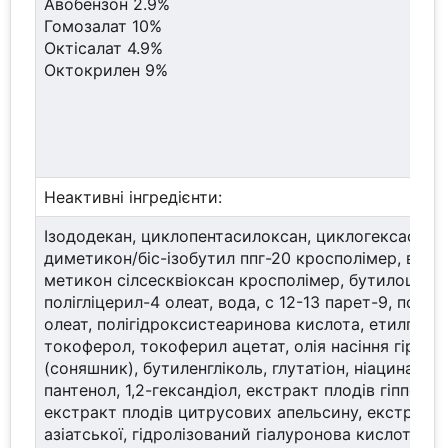
Авобензон 2.9%
Гомозалат 10%
Октісалат 4.9%
Октокрилен 9%
Неактивні інгредієнти:
Ізододекан, циклопентасилоксан, циклогексасило
диметикон/біс-ізобутил ппг-20 кросполімер, віні
метикон сілсесквіоксан кросполімер, бутилоцтил 
полігліцерил-4 олеат, вода, с 12-13 парет-9, поліг
олеат, полігідроксистеаринова кислота, етилгекси
токоферол, токоферил ацетат, олія насіння гірасо
(соняшник), бутиленгліколь, глутатіон, ніацинамід,
пантенол, 1,2-гександіол, екстракт плодів гіппофеї
екстракт плодів цитрусових апельсину, екстракт
азіатської, гідролізований гіалуронова кислота,