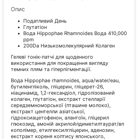
Опис
Податливий День
Глутатіон
Вода Hippophae Rhamnoides Вода 410,000
ppm
200Da Низькомолекулярний Колаген
Гелеві тонік-патчі для щоденного
використання для покращення вигляду
темних плям та гіперпігментації.
Вода Hippophae rhamnoides, aqua/water/eau,
бутиленгліколь, гліцерин, гліцерет-26,
ніацинамід, 1,2-гександіол, гідролізований
колаген, глутатіон, екстракт стелларії
середземноморської (пташине молоко),
екстракт центелли азіатської,
гідроксиацетофенон, алантоїн, гліцерил
глюкозид, амоній акрилойлдиметилтаурат/вп
кополімер, етилгексилгліцерин, аденозин,
екстракт кореня коптису японського,