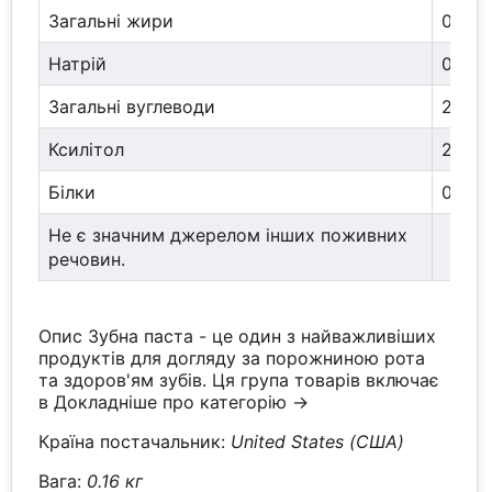
Загальні жири
0 г
Натрій
0 мг
Загальні вуглеводи
2 г
Ксилітол
2 г
Білки
0 г
Не є значним джерелом інших поживних
речовин.
Опис Зубна паста - це один з найважливіших
продуктів для догляду за порожниною рота
та здоров'ям зубів. Ця група товарів включає
в
Докладніше про категорію →
Країна постачальник:
United States (США)
Вага:
0.16 кг