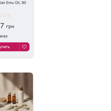
ian Emu Oil, 90
87
грн
аказ
упить