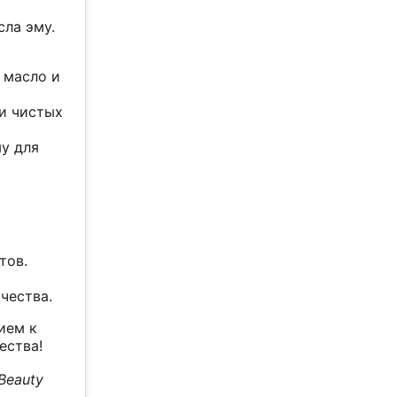
ла эму.
 масло и
ки чистых
му для
тов.
чества.
ием к
ества!
Beauty