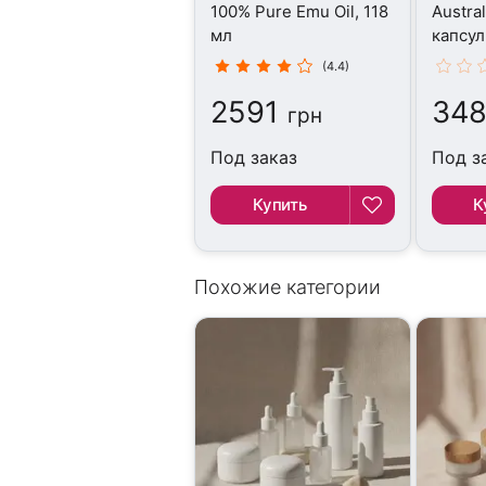
100% Pure Emu Oil, 118
Austral
мл
капсул
(4.4)
2591
34
грн
Под заказ
Под з
Купить
К
Похожие категории