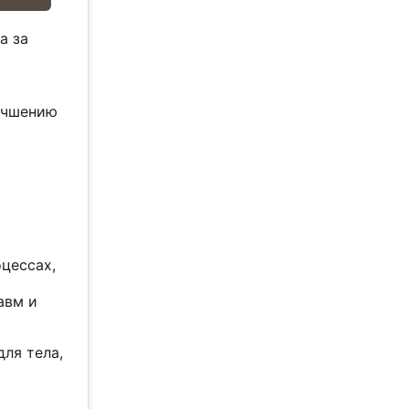
а за
лучшению
цессах,
авм и
для тела,