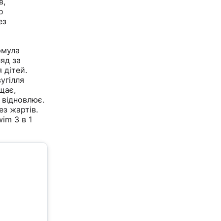
в,
о
ез
рмула
ляд за
 дітей.
угілля
щає,
 відновлює.
ез жартів.
im 3 в 1