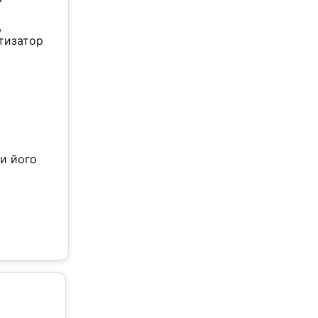
,
атизатор
ти його