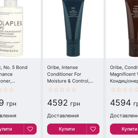
x, No. 5 Bond
Oribe, Intense
Oribe, Condi
nance
Conditioner For
Magnificent 
ioner,
Moisture & Control,
Кондиціонер
іонер, 250 мл
Кондиціонер, 200 мл
9
4592
4594
грн
грн
г
влення
Доставлення
Доставлен
упити
Купити
Купити