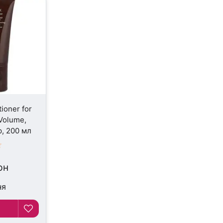
tioner for
Volume,
, 200 мл
рн
ня