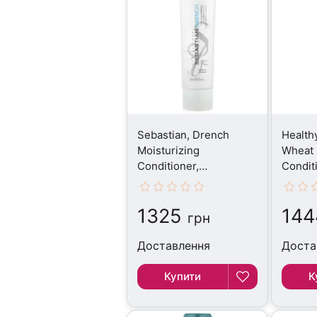
Sebastian, Drench
Healthy
Moisturizing
Wheat 
Conditioner,
Condit
Кондиціонер, 250 мл
Кондиц
1325
144
грн
Доставлення
Доста
Купити
К