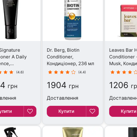
 Signature
Dr. Berg, Biotin
Leaves Bar H
ioner A Daily
Conditioner,
Conditioner 
ence,
Кондиціонер, 236 мл
Musk, Конди
іонер, 200 мл
113 г
(4.6)
(4.4)
24
1904
1206
грн
грн
г
влення
Доставлення
Доставлен
упити
Купити
Купити