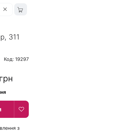
р, 311
Код: 19297
грн
ння
и
влення з