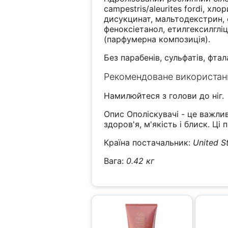
campestris/aleurites fordi, х
дисукцинат, мальтодекстрин, 
феноксіетанол, етилгексилгліц
(парфумерна композиція).
Без парабенів, сульфатів, фтал
Рекомендоване використан
Намилюйтеся з голови до ніг.
Опис Ополіскувачі - це важли
здоров'я, м'якість і блиск. Ці 
Країна постачальник:
United S
Вага:
0.42 кг