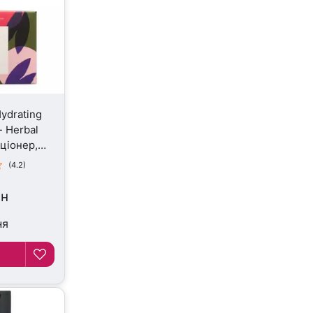
ydrating
- Herbal
ціонер,
(4.2)
рн
ня