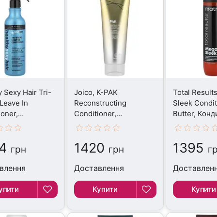
 Sexy Hair Tri-
Joico, K-PAK
Total Result
Leave In
Reconstructing
Sleek Condi
ioner,
Conditioner,
Butter, Конд
іонер, 250 мл
Кондиціонер, 250 мл
300 мл
4
1420
1395
грн
грн
г
влення
Доставлення
Доставлен
упити
Купити
Купити