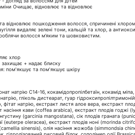
 - догляд за волоссям для дітей
таміни Очищає, відновлює та відновлює
 та відновлює пошкодження волосся, спричинені хлором
гілля видаляє зелені тони, кальцій та хлор, а антиокс
 роблячи волосся м’яким та шовковистим.
аляє хлор
 захищає + надає блиску
ня: пом'якшує та пом'якшує шкіру
онат натрію C14-16, кокамідопропілбетаїн, кокамід міпа,
 натрію, гліколь дистеарат, гуар гідроксипропілтримоні
ю, фітат натрію, екстракт листя алое вера, екстракт пло
 насіння кави (coffea arabica), екстракт плодів годжі (l
густину (garcinia mangostana), сік плодів граната (puni
 (euterpe oleracea), екстракт плодів ноні (morinda citrifol
amellia sinensis), олія насіння жожоба (simmondsia chine
к, гідролізований рисовий білок, сополімер олії Brassic