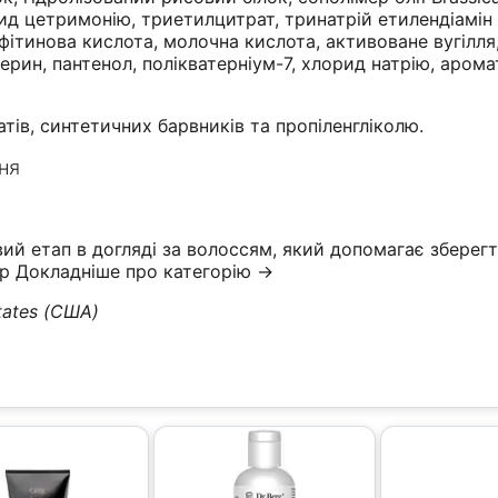
лорид цетримонію, триетилцитрат, тринатрій етилендіамін
фітинова кислота, молочна кислота, активоване вугілля
ерин, пантенол, полікватерніум-7, хлорид натрію, аром
атів, синтетичних барвників та пропіленгліколю.
ня
вий етап в догляді за волоссям, який допомагає зберег
пр
Докладніше про категорію →
tates (США)