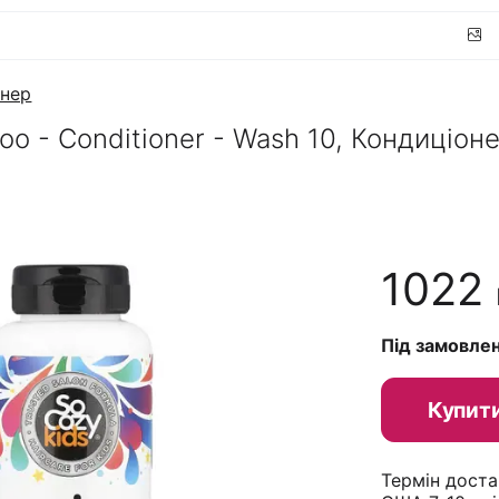
онер
oo - Conditioner - Wash 10, Кондиціоне
1022
Під замовле
Купит
Термін доста