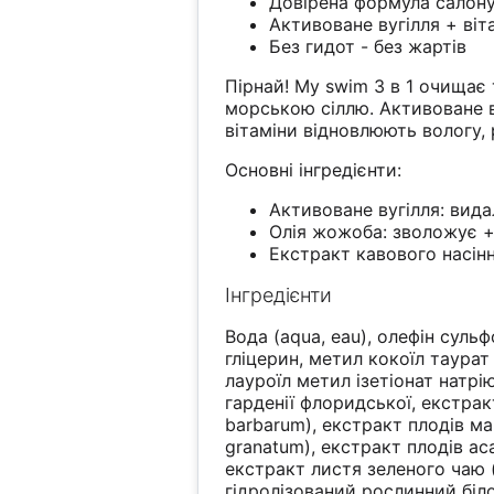
Довірена формула салону
Активоване вугілля + ві
Без гидот - без жартів
Пірнай! My swim 3 в 1 очищає
морською сіллю. Активоване ву
вітаміни відновлюють вологу,
Основні інгредієнти:
Активоване вугілля: вид
Олія жожоба: зволожує +
Екстракт кавового насін
Інгредієнти
Вода (aqua, eau), олефін сульф
гліцерин, метил кокоїл таурат
лауроїл метил ізетіонат натрі
гарденії флоридської, екстракт
barbarum), екстракт плодів ман
granatum), екстракт плодів асаї
екстракт листя зеленого чаю (c
гідролізований рослинний біло