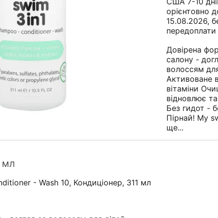
США 7-10 дні
орієнтовно д
15.08.2026, б
передоплати
Довірена фо
салону - дог
волоссям для
Активоване в
вітаміни Очи
відновлює та
Без гидот - б
Пірнай! My sw
ще...
 мл
ditioner - Wash 10, Кондиціонер, 311 мл