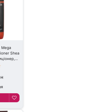
s Mega
tioner Shea
иціонер,
рн
ня