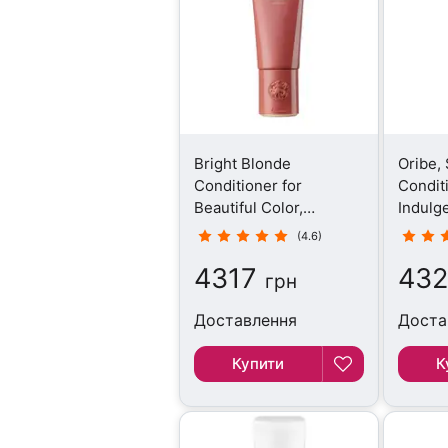
Bright Blonde
Oribe,
Conditioner for
Condit
Beautiful Color,
Indulg
Кондиціонер, 200 мл
Кондиц
(4.6)
4317
43
грн
Доставлення
Доста
Купити
К