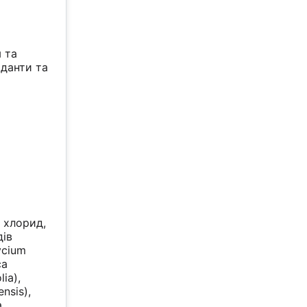
 та
иданти та
й хлорид,
дів
ycium
ca
ia),
nsis),
a