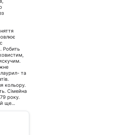
в,
о
ез
зняття
новлює
с
. Робить
ковистим,
искучим.
жне
 лаурил- та
тів.
я кольору.
ть. Сімейна
79 року.
ий
ще...