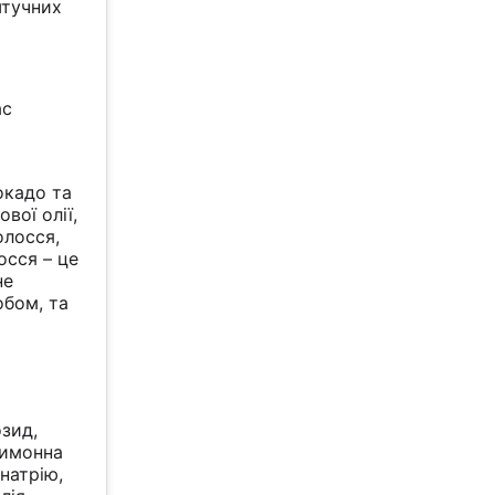
 штучних
ас
окадо та
вої олії,
олосся,
осся – це
не
обом, та
зид,
лимонна
натрію,