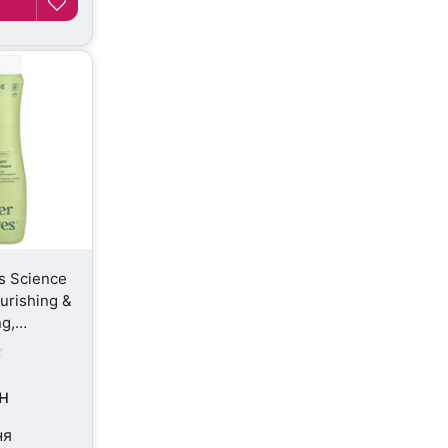
s Science
rishing &
g,
73 мл
н
ня