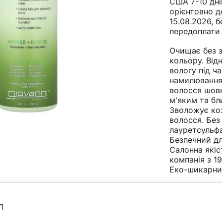
США 7-10 дні
орієнтовно д
15.08.2026, б
передоплати
Очищає без 
кольору. Від
вологу під ча
намилювання
волосся шов
м'яким та бл
Зволожує ко
волосся. Без
лауретсульфа
Безпечний дл
Салонна якіс
компанія з 19
Еко-шикарн
л