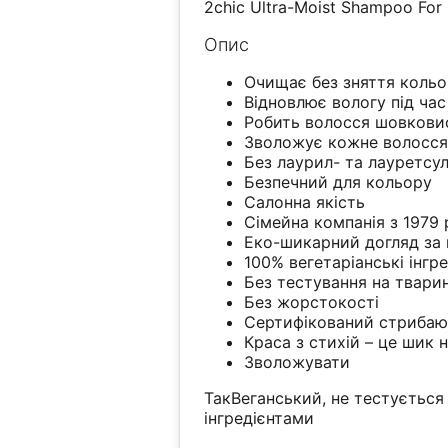
2chic Ultra-Moist Shampoo Fo
Опис
Очищає без зняття коль
Відновлює вологу під ча
Робить волосся шовкови
Зволожує кожне волосс
Без лаурил- та лауретсу
Безпечний для кольору
Салонна якість
Сімейна компанія з 1979
Еко-шикарний догляд за
100% вегетаріанські інгр
Без тестування на твари
Без жорстокості
Сертифікований стрибаю
Краса з стихій – це шик н
Зволожувати
ТакВеганський, не тестується
інгредієнтами