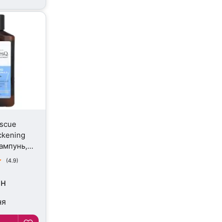
escue
ckening
ампунь,
(4.9)
рн
ня