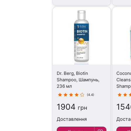
Dr. Berg, Biotin
Coconu
Shampoo, Шампунь,
Cleans
236 мл
Shamp
354 м
(4.4)
1904
154
грн
Доставлення
Доста