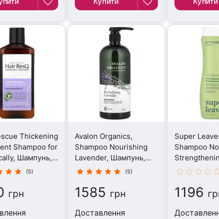
упити
Купити
Купити
escue Thickening
Avalon Organics,
Super Leave
ent Shampoo for
Shampoo Nourishing
Shampoo Nou
ally, Шампунь,
Lavender, Шампунь,
Strengthenin
л
946 мл
Шампунь, 4
(5)
(5)
0
1585
1196
грн
грн
гр
влення
Доставлення
Доставлен