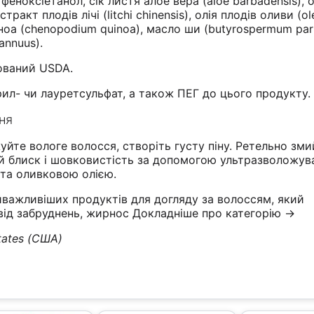
феноксіетанол, сік листя алое вера (aloe barbadensis), о
тракт плодів лічі (litchi chinensis), олія плодів оливи (ol
ноа (chenopodium quinoa), масло ши (butyrospermum parki
annuus).
кований USDA.
ил- чи лауретсульфат, а також ПЕГ до цього продукту.
ня
те вологе волосся, створіть густу піну. Ретельно зми
ий блиск і шовковистість за допомогою ультразволожув
 та оливковою олією.
йважливіших продуктів для догляду за волоссям, який
від забруднень, жирнос
Докладніше про категорію →
tates (США)