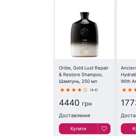
Oribe, Gold Lust Repair
Ancien
& Restore Shampoo,
Hydrat
Шампунь, 250 мл
With A
Шампу
(4.4)
4440
177
грн
Доставлення
Доста
Купити
К