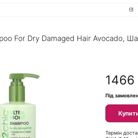
mpoo For Dry Damaged Hair Avocado, Ш
1466
Під замовле
Купит
Термін доста