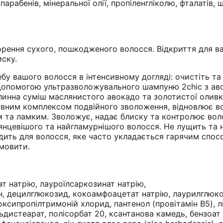
парабенів, мінеральної олії, пропіленгліколю, фталатів,
корення сухого, пошкодженого волосся. Відкриття для в
иску.
бу вашого волосся в інтенсивному догляді: очистіть та
а допомогою ультразволожувального шампуню 2chic з ав
инна суміш маслянистого авокадо та золотистої оливко
вним комплексом подвійного зволоження, відновлює в
 та ламким. Зволожує, надає блиску та контролює вол
нцевішого та найгламурнішого волосся. Не лущить та 
одить для волосся, яке часто укладається гарячим спос
дмовити.
т натрію, лауроїлсаркозинат натрію,
н, децилглюкозид, кокоамфоацетат натрію, лаурилглюко
роксипропілтримоній хлорид, пантенол (провітамін B5), 
ьдистеарат, полісорбат 20, ксантанова камедь, бензоат 