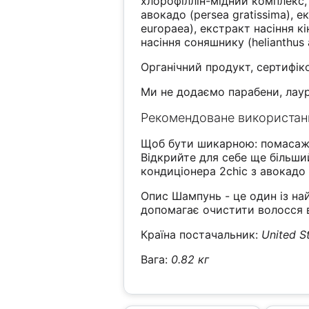
хлорофіллін-мідний комплекс, 
авокадо (persea gratissima), екс
europaea), екстракт насіння кі
насіння соняшнику (helianthus 
Органічний продукт, сертифі
Ми не додаємо парабени, лаур
Рекомендоване використан
Щоб бути шикарною: помасажуй
Відкрийте для себе ще більш
кондиціонера 2chic з авокадо
Опис Шампунь - це один із на
допомагає очистити волосся 
Країна постачальник:
United S
Вага:
0.82 кг