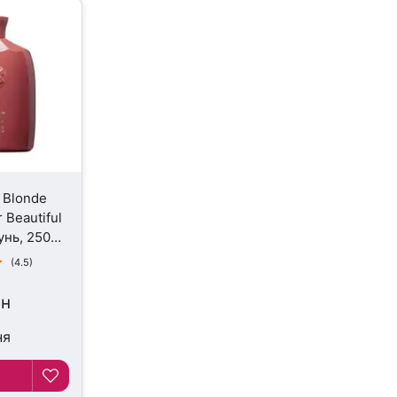
t Blonde
 Beautiful
унь, 250
(4.5)
рн
ня