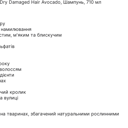
r Dry Damaged Hair Avocado, Шампунь, 710 мл
ору
с намилювання
стим, м'яким та блискучим
я
льфатів
 року
 волоссям
едієнти
нах
чий кролик
а вулиці
 на тваринах, збагачений натуральними рослинними