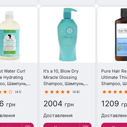
t Water Curl
It's a 10, Blow Dry
Pure Hair R
e Hydrating
Miracle Glossing
Ultimate Thi
oo, Шампунь,
Shampoo, Шампунь,
Shampoo, Ш
л
295.7 мл
355 мл
(4.1)
(4.6)
6
2004
1209
грн
грн
г
влення
Доставлення
Доставлен