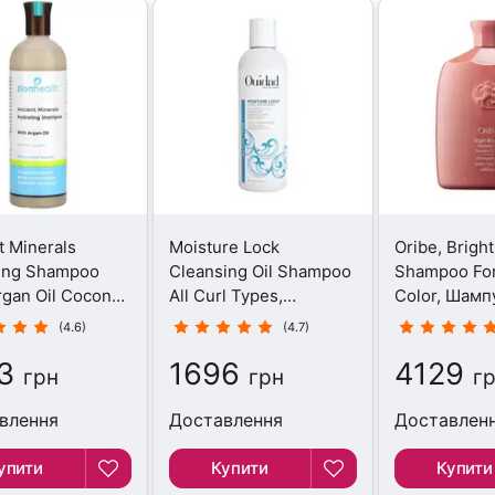
t Minerals
Moisture Lock
Oribe, Brigh
ing Shampoo
Cleansing Oil Shampoo
Shampoo For
rgan Oil Coconut,
All Curl Types,
Color, Шамп
нь, 473 мл
Шампунь, 250 мл
мл
(4.6)
(4.7)
3
1696
4129
грн
грн
г
влення
Доставлення
Доставлен
упити
Купити
Купити