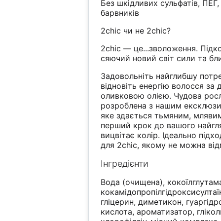
Без шкідливих сульфатів, ПЕГ, 
барвників
2chic чи не 2chic?
2chic — це...зволоження. Під
сяючий новий світ сили та бл
Задовольніть найглибшу потре
відновіть енергію волосся з
оливковою олією. Чудова росл
розроблена з нашим ексклюзи
яке здається тьмяним, млявим
перший крок до вашого найгля
вицвітає колір. Ідеально підх
для 2chic, якому не можна ві
Інгредієнти
Вода (очищена), кокоїлглутама
кокамідопропілгідроксисултаї
гліцерин, диметикон, гуаргід
кислота, ароматизатор, глікол