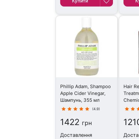
Купити
К
Phillip Adam, Shampoo
Hair R
Apple Cider Vinegar,
Treatm
Шампунь, 355 мл
Chemic
355 м
(4.9)
1422
121
грн
Доставлення
Доста