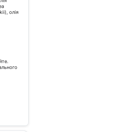
лія
ea
i), олія
йте.
ального