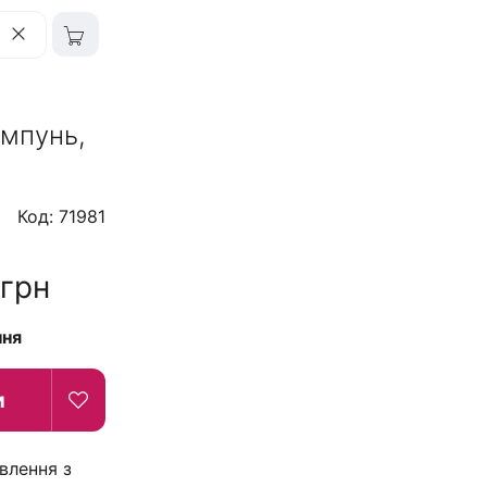
ампунь,
Код: 71981
грн
ння
и
влення з