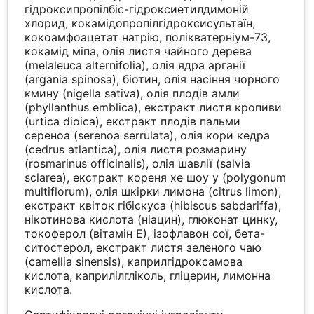
гідроксипропілбіс-гідроксиетилдимоній
хлорид, кокамідопропілгідроксисультаїн,
кокоамфоацетат натрію, полікватерніум-73,
кокамід міпа, олія листя чайного дерева
(melaleuca alternifolia), олія ядра арганії
(argania spinosa), біотин, олія насіння чорного
кмину (nigella sativa), олія плодів амли
(phyllanthus emblica), екстракт листя кропиви
(urtica dioica), екстракт плодів пальми
сереноа (serenoa serrulata), олія кори кедра
(cedrus atlantica), олія листя розмарину
(rosmarinus officinalis), олія шавлії (salvia
sclarea), екстракт кореня хе шоу у (polygonum
multiflorum), олія шкірки лимона (citrus limon),
екстракт квіток гібіскуса (hibiscus sabdariffa),
нікотинова кислота (ніацин), глюконат цинку,
токоферол (вітамін Е), ізофлавон сої, бета-
ситостерол, екстракт листя зеленого чаю
(camellia sinensis), каприлгідроксамова
кислота, каприлілгліколь, гліцерин, лимонна
кислота.