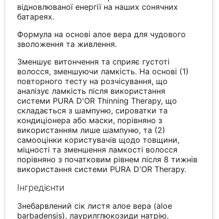
відновлюваної енергії на наших сонячних
батареях.
Формула на основі алое вера для чудового
зволоження та живлення.
Зменшує витончення та сприяє густоті
волосся, зменшуючи ламкість. На основі (1)
повторного тесту на розчісування, що
аналізує ламкість після використання
системи PURA D'OR Thinning Therapy, що
складається з шампуню, сироватки та
кондиціонера або маски, порівняно з
використанням лише шампуню, та (2)
самооцінки користувачів щодо товщини,
міцності та зменшення ламкості волосся
порівняно з початковим рівнем після 8 тижнів
використання системи PURA D'OR Therapy.
Інгредієнти
Знебарвлений сік листя алое вера (aloe
barbadensis), лаурилглюкозиди натрію,