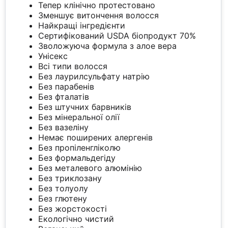
Тепер клінічно протестовано
Зменшує витончення волосся
Найкращі інгредієнти
Сертифікований USDA біопродукт 70%
Зволожуюча формула з алое вера
Унісекс
Всі типи волосся
Без лаурилсульфату натрію
Без парабенів
Без фталатів
Без штучних барвників
Без мінеральної олії
Без вазеліну
Немає поширених алергенів
Без пропіленгліколю
Без формальдегіду
Без металевого алюмінію
Без триклозану
Без толуолу
Без глютену
Без жорстокості
Екологічно чистий