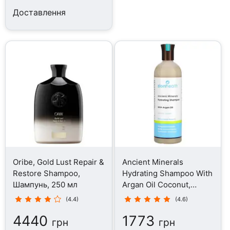
Доставлення
Oribe, Gold Lust Repair &
Ancient Minerals
Restore Shampoo,
Hydrating Shampoo With
Шампунь, 250 мл
Argan Oil Coconut,
Шампунь, 473 мл
(4.4)
(4.6)
4440
1773
грн
грн