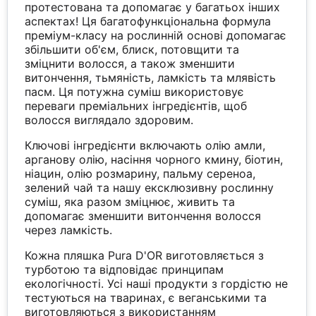
протестована та допомагає у багатьох інших
аспектах! Ця багатофункціональна формула
преміум-класу на рослинній основі допомагає
збільшити об'єм, блиск, потовщити та
зміцнити волосся, а також зменшити
витончення, тьмяність, ламкість та млявість
пасм. Ця потужна суміш використовує
переваги преміальних інгредієнтів, щоб
волосся виглядало здоровим.
Ключові інгредієнти включають олію амли,
арганову олію, насіння чорного кмину, біотин,
ніацин, олію розмарину, пальму сереноа,
зелений чай та нашу ексклюзивну рослинну
суміш, яка разом зміцнює, живить та
допомагає зменшити витончення волосся
через ламкість.
Кожна пляшка Pura D'OR виготовляється з
турботою та відповідає принципам
екологічності. Усі наші продукти з гордістю не
тестуються на тваринах, є веганськими та
виготовляються з використанням