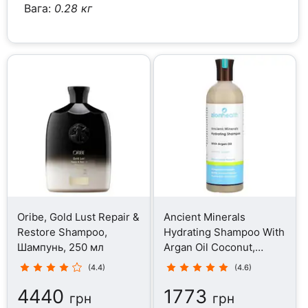
Вага:
0.28 кг
Oribe, Gold Lust Repair &
Ancient Minerals
Restore Shampoo,
Hydrating Shampoo With
Шампунь, 250 мл
Argan Oil Coconut,
Шампунь, 473 мл
(4.4)
(4.6)
4440
1773
грн
грн