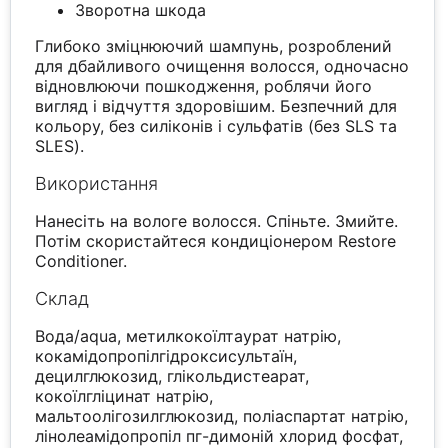
Зворотна шкода
Глибоко зміцнюючий шампунь, розроблений
для дбайливого очищення волосся, одночасно
відновлюючи пошкодження, роблячи його
вигляд і відчуття здоровішим. Безпечний для
кольору, без силіконів і сульфатів (без SLS та
SLES).
Використання
Нанесіть на вологе волосся. Спіньте. Змийте.
Потім скористайтеся кондиціонером Restore
Conditioner.
Склад
Вода/aqua, метилкокоїлтаурат натрію,
кокамідопропілгідроксисультаїн,
децилглюкозид, глікольдистеарат,
кокоїлгліцинат натрію,
мальтоолігозилглюкозид, поліаспартат натрію,
лінолеамідопропіл пг-димоній хлорид фосфат,