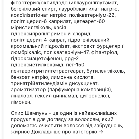
фітостерил/октилдодециллауроїлглутамат,
бегеніловий спирт, лауроїллактилат натрію,
кокоїлізетіонат натрію, полікватерніум-22,
полігліцерил-6 каприлат, цетеарет-60
міристилгліколь, касія
гідроксипропілтримоній хлорид,
полігліцерил-4 капрат, гідрогенізований
крохмальний гідролізат, екстракт фурцелярії
люмбрікаліс, полікватерніум-47, фітантріол,
гідроксиацетофенон, ppg-2
гідроксиетилкокамід, пег-150
пентаеритритилтетрастеарат, бутиленгліколь,
бензоат натрію, лимонна кислота,
тринатрійетилендіамін дисукцинат,
ароматизатор (парфумерна композиція),
ліналоол, гексил циннамал, цитронелол,
лімонен.
Опис Шампунь - це один із найважливіших
продуктів для догляду за волоссям, який
допомагає очистити волосся від забруднень,
жирнос
Докладніше про категорію →