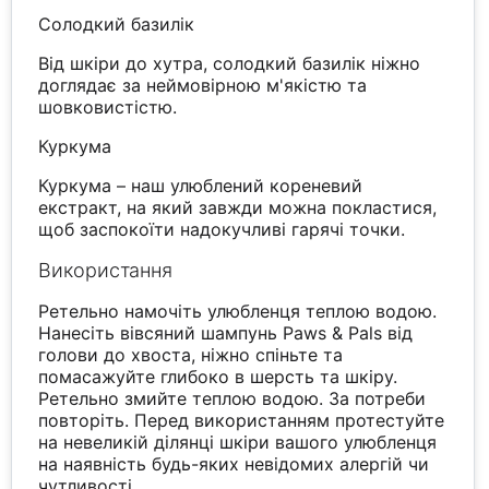
Солодкий базилік
Від шкіри до хутра, солодкий базилік ніжно
доглядає за неймовірною м'якістю та
шовковистістю.
Куркума
Куркума – наш улюблений кореневий
екстракт, на який завжди можна покластися,
щоб заспокоїти надокучливі гарячі точки.
Використання
Ретельно намочіть улюбленця теплою водою.
Нанесіть вівсяний шампунь Paws & Pals від
голови до хвоста, ніжно спіньте та
помасажуйте глибоко в шерсть та шкіру.
Ретельно змийте теплою водою. За потреби
повторіть. Перед використанням протестуйте
на невеликій ділянці шкіри вашого улюбленця
на наявність будь-яких невідомих алергій чи
чутливості.