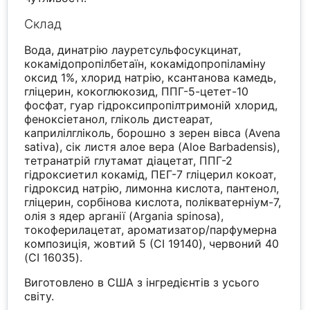
Склад
Вода, динатрію лауретсульфосукцинат,
кокамідопропілбетаїн, кокамідопропіламіну
оксид 1%, хлорид натрію, ксантанова камедь,
гліцерин, кокоглюкозид, ППГ-5-цетет-10
фосфат, гуар гідроксипропілтримоній хлорид,
феноксіетанол, гліколь дистеарат,
каприлілгліколь, борошно з зерен вівса (Avena
sativa), сік листя алое вера (Aloe Barbadensis),
тетранатрій глутамат діацетат, ППГ-2
гідроксиетил кокамід, ПЕГ-7 гліцерил кокоат,
гідроксид натрію, лимонна кислота, пантенол,
гліцерин, сорбінова кислота, полікватерніум-7,
олія з ядер арганії (Argania spinosa),
токоферилацетат, ароматизатор/парфумерна
композиція, жовтий 5 (CI 19140), червоний 40
(CI 16035).
Виготовлено в США з інгредієнтів з усього
світу.