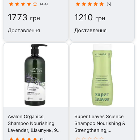
Шампунь, 473 мл
355 мл
(4.4)
(5)
1773
1210
грн
грн
Доставлення
Доставлення
Avalon Organics,
Super Leaves Science
Shampoo Nourishing
Shampoo Nourishing &
Lavender, Шампунь, 946
Strengthening,
мл
Шампунь, 473 мл
(5)