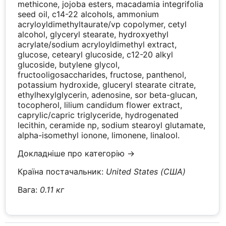
methicone, jojoba esters, macadamia integrifolia
seed oil, c14-22 alcohols, ammonium
acryloyldimethyltaurate/vp copolymer, cetyl
alcohol, glyceryl stearate, hydroxyethyl
acrylate/sodium acryloyldimethyl extract,
glucose, cetearyl glucoside, c12-20 alkyl
glucoside, butylene glycol,
fructooligosaccharides, fructose, panthenol,
potassium hydroxide, gluceryl stearate citrate,
ethylhexylglycerin, adenosine, sor beta-glucan,
tocopherol, lilium candidum flower extract,
caprylic/capric triglyceride, hydrogenated
lecithin, ceramide np, sodium stearoyl glutamate,
alpha-isomethyl ionone, limonene, linalool.
Докладніше про категорію →
Країна постачальник:
United States (США)
Вага:
0.11 кг