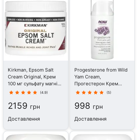
Kirkman, Epsom Salt
Progesterone from Wild
Cream Original, Крем
Yam Cream,
100 мг сульфату магнію,
Прогестерон Крем
113 г
Дикий ямс, 85 г
(4.9)
(5)
2159
998
грн
грн
Доставлення
Доставлення