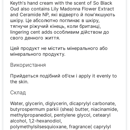
Keyth's hand cream with the scent of So Black
Oud also contains Lily Madonna Flower Extract
and Ceramide NP, які відверто й пом'якшують
шкіру. Це абсолютно поглинає в шкіру,
тягнучи ріжучий кінець, коли британці,
lingering cent adds особливим дійством до
свого денного життя.
Цей продукт не містить мінерального або
мінерального продукту.
Використання
Прийдеться подібний об'єм і apply it evenly to
the skin.
Склад
Water, glycerin, diglycerin, dicaprylyl carbonate,
butyrospermum parkii (shea) butter, niacinamide,
methylpropanediol, pentylene glycol, cetearyl
alcohol, 1,2-hexanodiol,
polymethylsilsesquioxane, fragrance( caprylyl