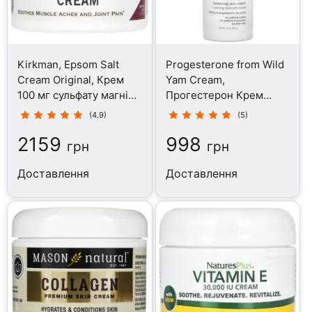
Kirkman, Epsom Salt
Progesterone from Wild
Cream Original, Крем
Yam Cream,
100 мг сульфату магнію,
Прогестерон Крем
113 г
Дикий ямс, 85 г
(4.9)
(5)
2159
998
грн
грн
Доставлення
Доставлення