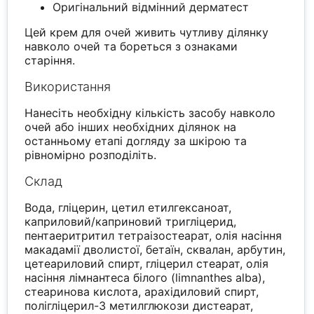
Оригінальний відмінний дерматест
Цей крем для очей живить чутливу ділянку
навколо очей та бореться з ознаками
старіння.
Використання
Нанесіть необхідну кількість засобу навколо
очей або інших необхідних ділянок на
останньому етапі догляду за шкірою та
рівномірно розподіліть.
Склад
Вода, гліцерин, цетил етилгексаноат,
каприловий/каприновий тригліцерид,
пентаеритритил тетраізостеарат, олія насіння
макадамії дволистої, бетаїн, сквалан, арбутин,
цетеариловий спирт, гліцерил стеарат, олія
насіння лімнантеса білого (limnanthes alba),
стеаринова кислота, арахідиловий спирт,
полігліцерил-3 метилглюкози дистеарат,