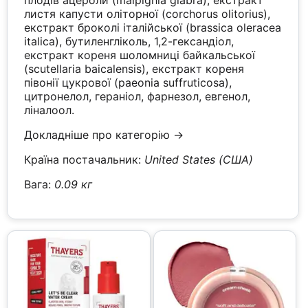
плодів ацероли (malpighia glabra), екстракт
листя капусти оліторної (corchorus olitorius),
екстракт броколі італійської (brassica oleracea
italica), бутиленгліколь, 1,2-гександіол,
екстракт кореня шоломниці байкальської
(scutellaria baicalensis), екстракт кореня
півонії цукрової (paeonia suffruticosa),
цитронелол, гераніол, фарнезол, евгенол,
ліналоол.
Докладніше про категорію →
Країна постачальник:
United States (США)
Вага:
0.09 кг