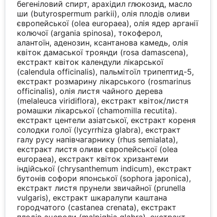
бегеніловий спирт, арахідил глюкозид, масло
ши (butyrospermum parkii), олія плодів оливи
європейської (olea europaea), олія ядер арганії
колючої (argania spinosa), токоферол,
алантоїн, аденозин, ксантанова камедь, олія
квіток дамаської троянди (rosa damascena),
екстракт квіток календули лікарської
(calendula officinalis), пальмітоїл трипептид-5,
екстракт розмарину лікарського (rosmarinus
officinalis), олія листя чайного дерева
(melaleuca viridiflora), екстракт квіток/листя
ромашки лікарської (chamomilla recutita).
екстракт центели азіатської, екстракт кореня
солодки голої (lycyrrhiza glabra), екстракт
галу русу напівчагарнику (rhus semialata),
екстракт листя оливи європейської (olea
europaea), екстракт квіток хризантеми
індійської (chrysanthemum indicum), екстракт
бутонів софори японської (sophora japonica),
екстракт листя прунели звичайної (prunella
vulgaris), екстракт шкаралупи каштана
городчатого (castanea crenata), екстракт