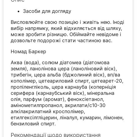
Засоби для догляду
Висловлюйте свою позицію і живіть нею. Іноді
вибір напрямку, який відхиляється від шляху,
може зробити різницю. Обіймайте невідоме і
дозвольте подорожі стати частиною вас.
Номад Баркер
Аква (вода), солюм діатомеа (діатомова
земля), ланолінова цера (ланоліновий віск),
трибегін, цера альба (бджолиний віск), вп/ва
кополімер, цетеариловий спирт, цетеарет-20,
пропіленгліколь, цера карнауба (коперніція
серифера (карнаубський віск), мінеральна
олія, парфум (аромат), феноксіетанол,
амінометилпропанол, акрилати/с10-30
алкілакрилатний кросполімер,
етилгексілгліцерин, ліналул, кумарин, лімонен,
бензиловий спирт.
Рекомендації щодо використання