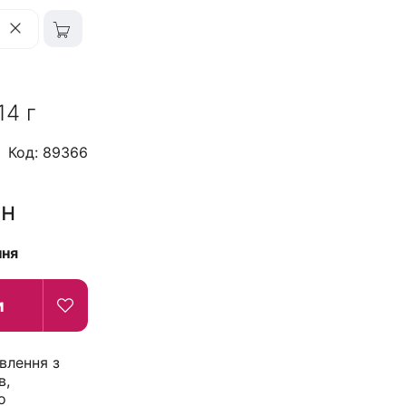
14 г
Код: 89366
рн
ння
и
влення з
в,
о