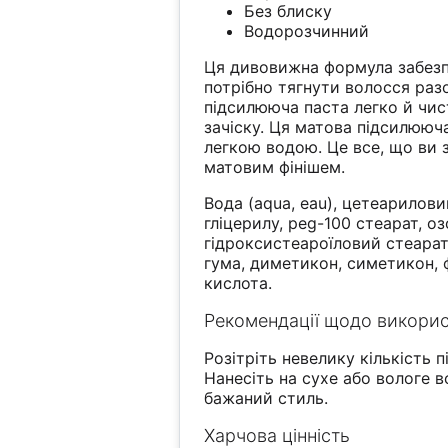
Без блиску
Водорозчинний
Ця дивовижна формула забезпе
потрібно тягнути волосся раз
підсилююча паста легко й чи
зачіску. Ця матова підсилююч
легкою водою. Це все, що ви з
матовим фінішем.
Вода (aqua, eau), цетеарилови
гліцерилу, peg-100 стеарат, оз
гідроксистеароїловий стеарат,
гума, диметикон, симетикон, 
кислота.
Рекомендації щодо викори
Розітріть невелику кількість 
Нанесіть на сухе або вологе 
бажаний стиль.
Харчова цінність