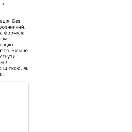
ез
ація. Без
розчинний.
а формула
вам
сацію і
ття. Більше
тягнути
м з
о щіткою, як
...