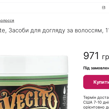
волосся
te, Засоби для догляду за волоссям, 1
971
г
Під замовле
Купит
Термін доста
США 7-10 дні
орієнтовно д