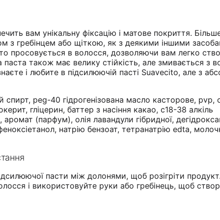
чить вам унікальну фіксацію і матове покриття. Більш
ом з гребінцем або щіткою, як з деякими іншими засоб
сто просовується в волосся, дозволяючи вам легко ств
а паста також має велику стійкість, але змивається з в
наєте і любите в підсилюючій пасті Suavecito, але з аб
й спирт, peg-40 гідрогенізована масло касторове, pvp, 
окерит, гліцерин, баттер з насіння какао, c18-38 алкіль
 аромат (парфум), олія лавандули гібридної, дегідрокс
феноксіетанол, натрію бензоат, тетранатрію edta, молоч
стання
підсилюючої пасти між долонями, щоб розігріти продукт
волосся і використовуйте руки або гребінець, щоб ство