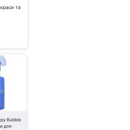
 краси та
lpy Bubble
би для