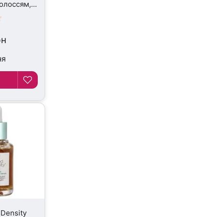
волоссям,
рн
ня
 Density