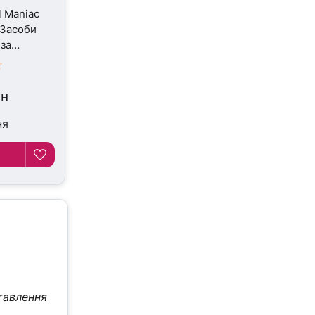
l Maniac
 Засоби
 за
0 г
рн
ня
тавлення