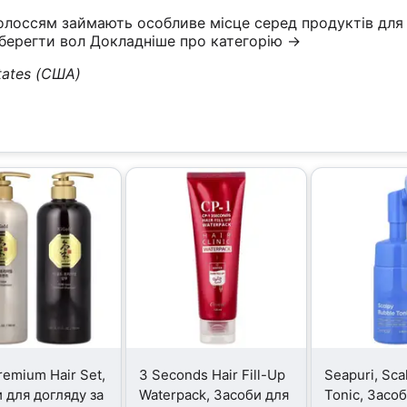
олоссям займають особливе місце серед продуктів для
зберегти вол
Докладніше про категорію →
tates (США)
remium Hair Set,
3 Seconds Hair Fill-Up
Seapuri, Sca
 для догляду за
Waterpack, Засоби для
Tonic, Засо