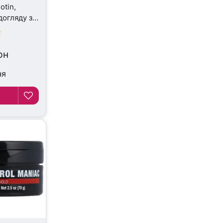
otin,
догляду за
5 мл
рн
ня