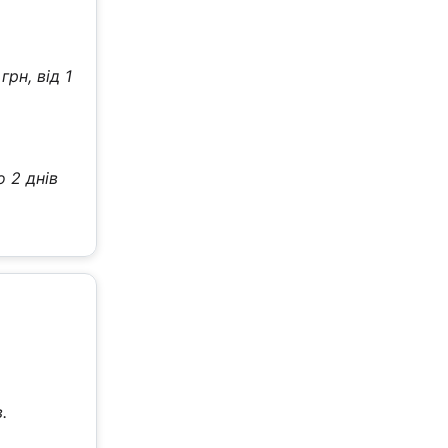
рн, від 1
о 2 днів
.