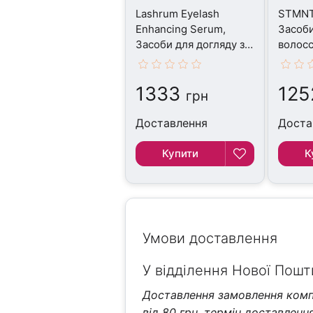
Lashrum Eyelash
STMNT,
Enhancing Serum,
Засоби
Засоби для догляду за
волосс
волоссям, 10 г
1333
125
грн
Доставлення
Доста
Купити
К
Умови доставлення
У відділення Нової Пошти
Доставлення замовлення компа
від 80 грн, термін доставлення 