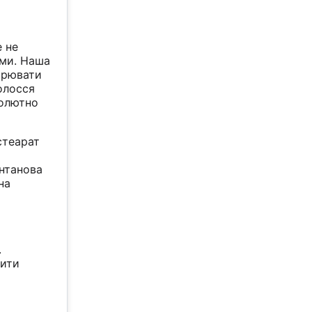
е не
ами. Наша
орювати
олосся
солютно
стеарат
антанова
на
.
рити