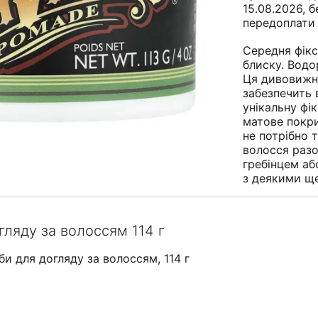
15.08.2026, б
передоплати
Середня фікс
блиску. Водо
Ця дивовижн
забезпечить 
унікальну фік
матове покри
не потрібно 
волосся разо
гребінцем аб
з деякими
ще
гляду за волоссям 114 г
би для догляду за волоссям, 114 г