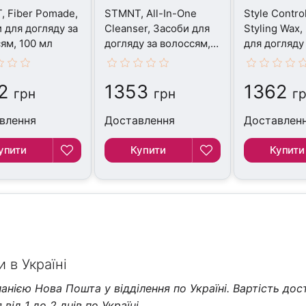
 Fiber Pomade,
STMNT, All-In-One
Style Contro
 для догляду за
Cleanser, Засоби для
Styling Wax,
ям, 100 мл
догляду за волоссям,
для догляду
300 мл
волоссям, 7
2
1353
1362
грн
грн
г
влення
Доставлення
Доставлен
упити
Купити
Купити
 в Україні
нією Нова Пошта у відділення по Україні. Вартість дос
від 1 до 2 днів по Україні