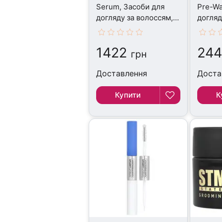
Serum, Засоби для
Pre-Wa
догляду за волоссям,
догляд
20 мл
100 мл
1422
24
грн
Доставлення
Доста
Купити
К