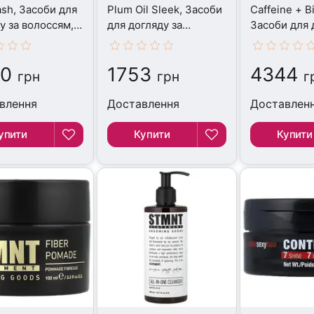
sh, Засоби для
Plum Oil Sleek, Засоби
Caffeine + Bi
у за волоссям,
для догляду за
Засоби для 
волоссям, 15 г
волоссям, 4
40
1753
4344
грн
грн
г
влення
Доставлення
Доставлен
упити
Купити
Купити