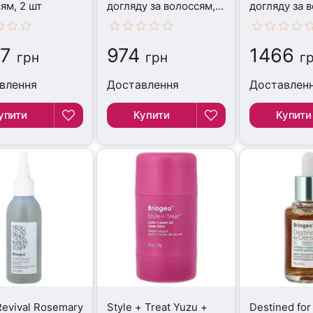
ям, 2 шт
догляду за волоссям,
догляду за 
120 мл
100 мл
7
974
1466
грн
грн
г
влення
Доставлення
Доставлен
упити
Купити
Купити
Revival Rosemary
Style + Treat Yuzu +
Destined for