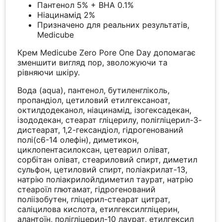
Пантенол 5% + BHA 0.1%
Ніацинамід 2%
Призначено для реальних результатів,
Medicube
Крем Medicube Zero Pore One Day допомагає
зменшити вигляд пор, зволожуючи та
рівняючи шкіру.
Вода (aqua), пантенол, бутиленгліколь,
пропандіол, цетиловий етилгексаноат,
октилдодеканол, ніацинамід, ізогексадекан,
ізододекан, стеарат гліцерилу, полігліцерил-3-
дистеарат, 1,2-гександіол, гідрогенований
полі(с6-14 олефін), диметикон,
циклопентасилоксан, цетеарил оліват,
сорбітан оліват, стеариловий спирт, диметил
сульфон, цетиловий спирт, поліакрилат-13,
натрію поліакрилойлдиметил таурат, натрію
стеароїл глютамат, гідрогенований
поліізобутен, гліцерил-стеарат цитрат,
саліцилова кислота, етилгексилгліцерин,
алантоїн, полігліцерил-10 лаурат, етилгексил