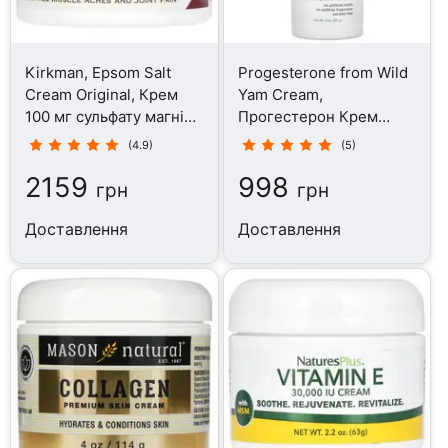
Kirkman, Epsom Salt
Progesterone from Wild
Cream Original, Крем
Yam Cream,
100 мг сульфату магнію,
Прогестерон Крем
113 г
Дикий ямс, 85 г
(4.9)
(5)
2159
998
грн
грн
Доставлення
Доставлення