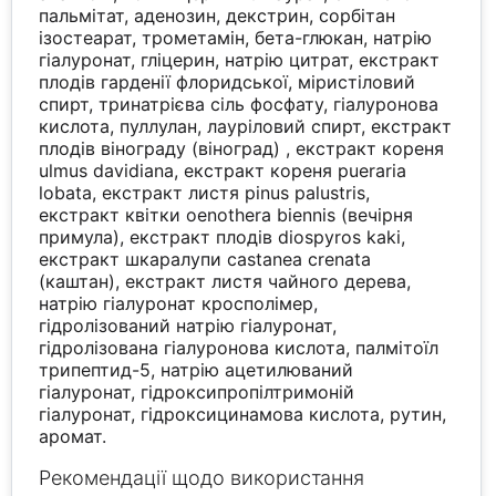
пальмітат, аденозин, декстрин, сорбітан
ізостеарат, трометамін, бета-глюкан, натрію
гіалуронат, гліцерин, натрію цитрат, екстракт
плодів гарденії флоридської, міристіловий
спирт, тринатрієва сіль фосфату, гіалуронова
кислота, пуллулан, лауріловий спирт, екстракт
плодів вінограду (віноград) , екстракт кореня
ulmus davidiana, екстракт кореня pueraria
lobata, екстракт листя pinus palustris,
екстракт квітки oenothera biennis (вечірня
примула), екстракт плодів diospyros kaki,
екстракт шкаралупи castanea crenata
(каштан), екстракт листя чайного дерева,
натрію гіалуронат кросполімер,
гідролізований натрію гіалуронат,
гідролізована гіалуронова кислота, палмітоїл
трипептид-5, натрію ацетилюваний
гіалуронат, гідроксипропілтримоній
гіалуронат, гідроксицинамова кислота, рутин,
аромат.
Рекомендації щодо використання