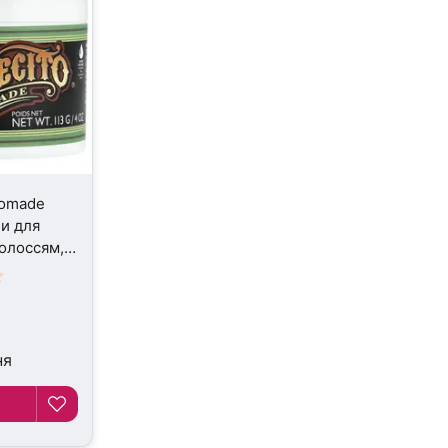
Pomade
би для
волоссям,
ня