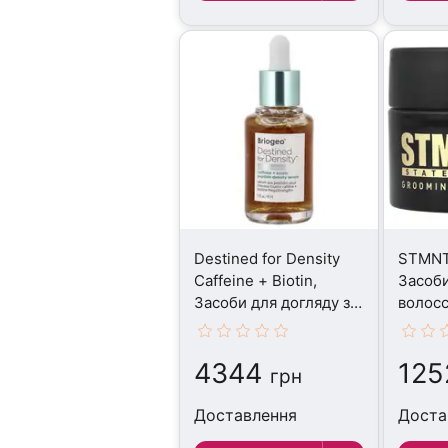
Destined for Density
STMNT,
Caffeine + Biotin,
Засоби
Засоби для догляду за
волосс
волоссям, 45 мл
4344
125
грн
Доставлення
Доста