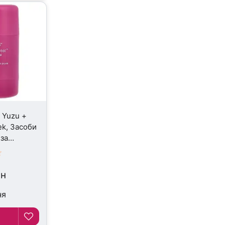
t Yuzu +
ek, Засоби
 за
 г
рн
ня