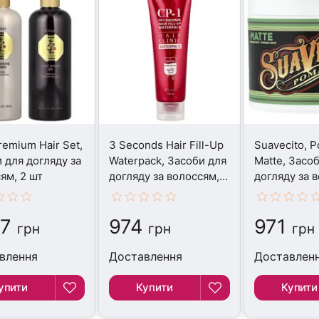
remium Hair Set,
3 Seconds Hair Fill-Up
Suavecito, 
 для догляду за
Waterpack, Засоби для
Matte, Засо
ям, 2 шт
догляду за волоссям,
догляду за 
120 мл
114 г
7
974
971
грн
грн
грн
влення
Доставлення
Доставлен
упити
Купити
Купити