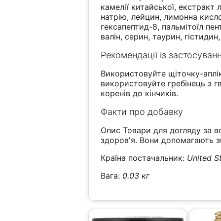
камелії китайської, екстракт 
натрію, лейцин, лимонна кисло
гексапептид-8, пальмітоїл пент
валін, серин, таурин, гістидин,
Рекомендації із застосуван
Використовуйте щіточку-аплік
використовуйте гребінець з г
коренів до кінчиків.
Факти про добавку
Опис Товари для догляду за в
здоров'я. Вони допомагають 
Країна постачальник:
United S
Вага:
0.03 кг