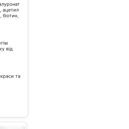
іалуронат
а, ацетил
, біотин,
отім
ку від
 краси та