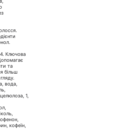
в,
о
ез
олосся.
едієнти
енол.
4. Ключова
Допомагає
ти та
ля більш
гляду.
, вода,
ль,
целюлоза, 1,
ол,
іколь,
тофенон,
рин, кофеїн,