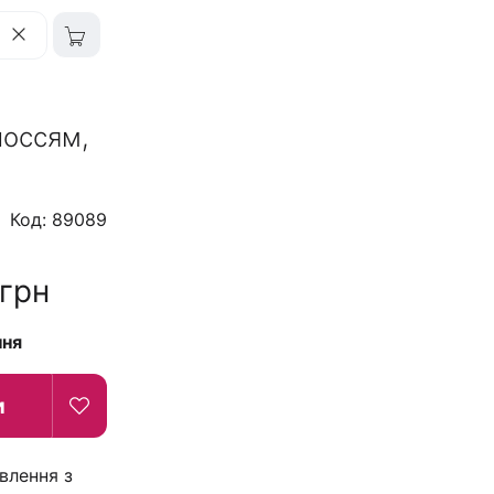
лоссям,
Код: 89089
грн
ння
и
влення з