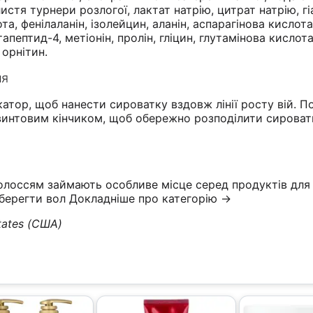
листя турнери розлогої, лактат натрію, цитрат натрію, г
та, фенілаланін, ізолейцин, аланін, аспарагінова кислот
апептид-4, метіонін, пролін, гліцин, глутамінова кислота
 орнітин.
ня
атор, щоб нанести сироватку вздовж лінії росту вій. П
винтовим кінчиком, щоб обережно розподілити сироват
олоссям займають особливе місце серед продуктів для
зберегти вол
Докладніше про категорію →
tates (США)