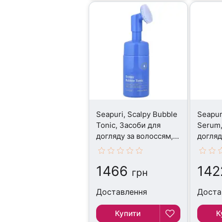
Seapuri, Scalpy Bubble
Seapuri
Tonic, Засоби для
Serum,
догляду за волоссям,
догляд
100 мл
20 мл
1466
142
грн
Доставлення
Доста
Купити
К