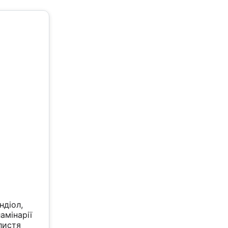
ндіол,
амінарії
 листя