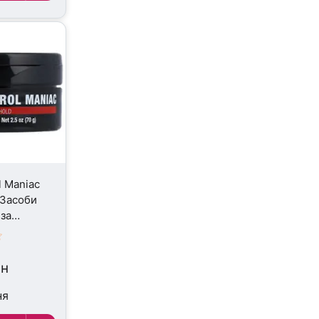
l Maniac
 Засоби
 за
0 г
рн
ня