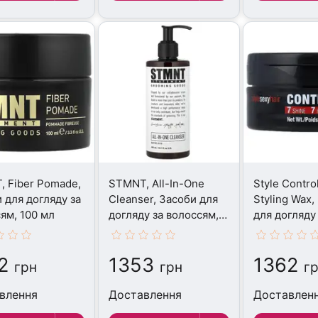
 Fiber Pomade,
STMNT, All-In-One
Style Contro
 для догляду за
Cleanser, Засоби для
Styling Wax,
ям, 100 мл
догляду за волоссям,
для догляду
300 мл
волоссям, 7
2
1353
1362
грн
грн
г
влення
Доставлення
Доставлен