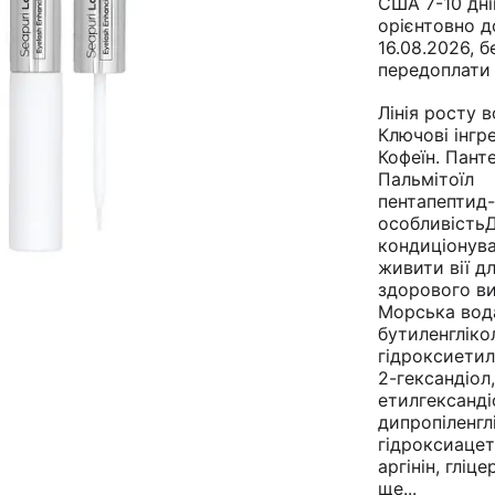
США 7-10 дні
орієнтовно д
16.08.2026, б
передоплати
Лінія росту в
Ключові інгр
Кофеїн. Пант
Пальмітоїл
пентапептид-
особливість
кондиціонува
живити вії д
здорового ви
Морська вода
бутиленгліко
гідроксиетил
2-гександіол,
етилгександі
дипропіленгл
гідроксиаце
аргінін, гліце
ще...