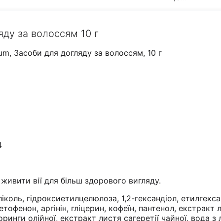
яду за волоссям 10 г
um, Засоби для догляду за волоссям, 10 г
4
живити вії для більш здорового вигляду.
іколь, гідроксиетилцелюлоза, 1,2-гександіол, етилгекса
тофенон, аргінін, гліцерин, кофеїн, пантенол, екстракт л
оринги олійної, екстракт листя сагеретії чайної, вода з