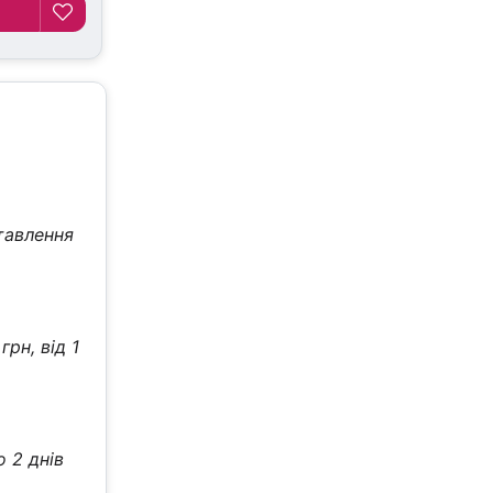
тавлення
рн, від 1
о 2 днів