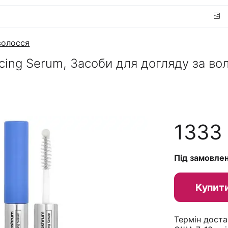
волосся
cing Serum, Засоби для догляду за во
1333
Під замовле
Купит
Термін доста