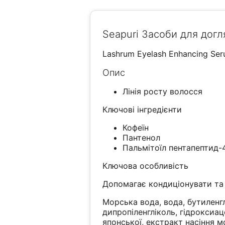
Seapuri Засоби для догл
Lashrum Eyelash Enhancing Ser
Опис
Лінія росту волосся
Ключові інгредієнти
Кофеїн
Пантенол
Пальмітоїл пентапептид-
Ключова особливість
Допомагає кондиціонувати та 
Морська вода, вода, бутиленгл
дипропіленгліколь, гідроксиаце
японської, екстракт насіння м